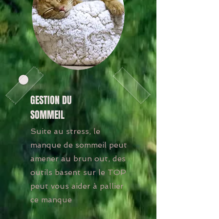
GESTION DU
SOMMEIL
Suite au stress, le
manque de sommeil peut
amener au brun out, des
outils basent sur le TOP
peut vous aider à pallier
ce manque