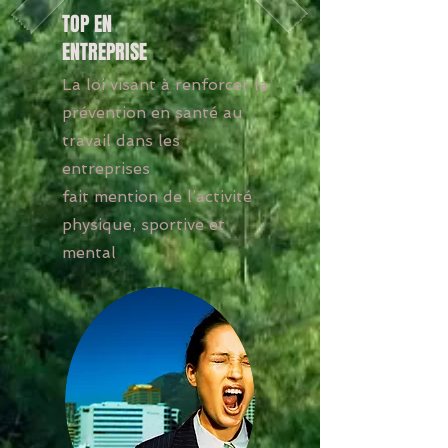
TOP EN
ENTREPRISE
La loi visant à renforcer la
prévention en santé au
travail dans les
entreprises
fait mention de l’activité
physique, sportive et
mental