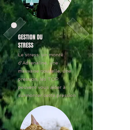
GESTION DU
STRESS
Le stress: un monté
d'Adrenaline, une
mauvaise nouvelle, une
pression, les TOP
peuvent vous aider à
surmonter cette pression